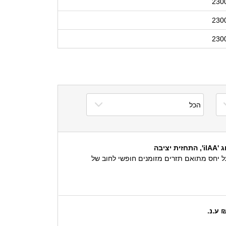
230
230
230
בה
ירוג היציבה משקפת את הערכתנו שבזק תשמור ב-24 החודשים הקרובים על יחס מתואם חוב ל EBITDA של 2x‏-‏3x, על יחס מתואם תזרים מזומנים חופשי לחוב של