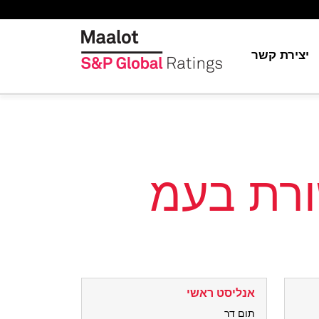
יצירת קשר
יה
ת
ור
S&P Globa
ה
ורת בעמ
אנליסט ראשי
תום דר