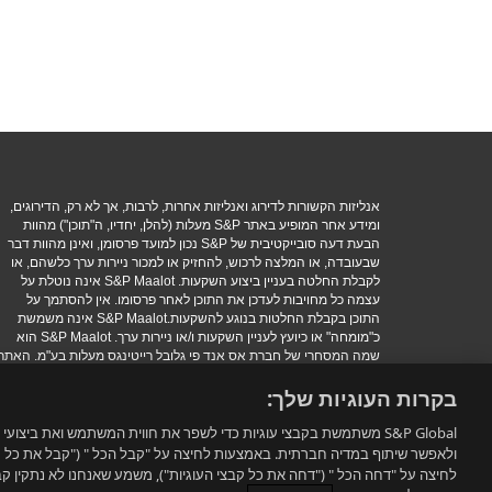
אנליזות הקשורות לדירוג ואנליזות אחרות, לרבות, אך לא רק, הדירוגים,
ומידע אחר המופיע באתר S&P מעלות (להלן, יחדיו, ה"תוכן") מהוות
הבעת דעה סובייקטיבית של S&P נכון למועד פרסומן, ואינן מהוות דבר
שבעובדה, או המלצה לרכוש, להחזיק או למכור ניירות ערך כלשהם, או
לקבלת החלטה בעניין ביצוע השקעות. S&P Maalot אינה נוטלת על
עצמה כל מחויבות לעדכן את התוכן לאחר פרסומו. אין להסתמך על
התוכן בקבלת החלטות בנוגע להשקעות.S&P Maalot אינה משמשת
כ"מומחה" או כיועץ לעניין השקעות ו/או ניירות ערך. S&P Maalot הוא
שמה המסחרי של חברת אס אנד פי גלובל רייטינגס מעלות בע"מ. האתר
כולל מידע, מחקרים, ומוצרים המוצעים על ידי קבוצת S&P גלובל.
בקרות העוגיות שלך:
הגבלת אחריות
|
תנאי שימוש
|
מדיניות פרטיות
|
הצהרת נגישות.
.Copyright 2016 S&P Maalot a subsidiary of S&P Global. All
S&P Global משתמשת בקבצי עוגיות כדי לשפר את חווית המשתמש ואת ביצ
rights reserved
עדכון תנאי השימוש:
ולאפשר שיתוף במדיה חברתית. באמצעות לחיצה על "קבל הכל " ("קבל את כל קבצ
לחיצה על "דחה הכל " ("דחה את כל קבצי העוגיות"), משמע שאנחנו לא נתקין 
תנאי השימוש באתר עודכנו. ניתן למצוא את התנאים המעודכנים בלינק הבא:
תנא