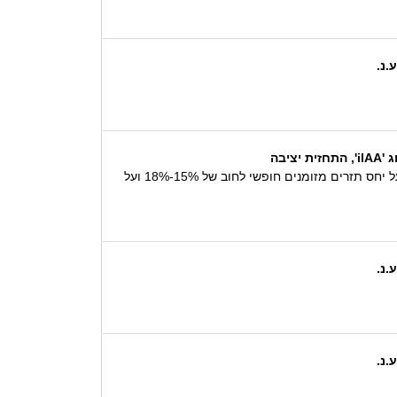
בה
תחזית הדירוג היציבה משקפת את הערכתנו שבזק תשמור ב-24 החודשים הקרובים על יחס מתואם חוב ל EBITDA של 2x‏-‏3x, על יחס תזרים מזומנים חופשי לחוב של 15%-18% ועל