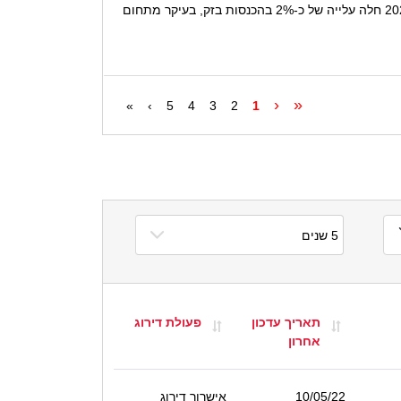
עדכון תחזית הדירוג של בזק ושל החברות הבנות שלה נובע בעיקר מהשיפור המתמשך שחל ביחסים הפיננסיים של החברה. ב-2022 חלה עלייה של כ-2% בהכנסות בזק, בעיקר מתחום
‹
«
»
›
5
4
3
2
1
תאריך עדכון
פעולת דירוג
אחרון
10/05/22
אישרור דירוג