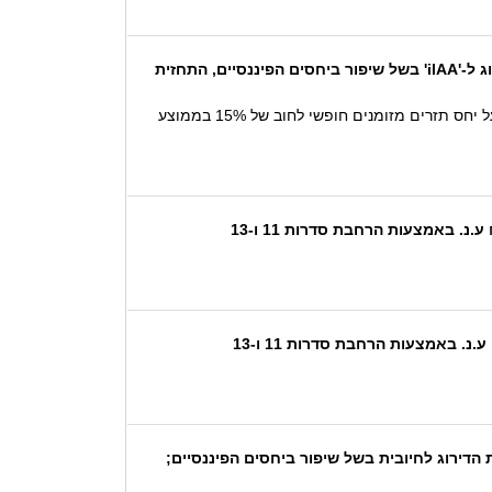
עדכון דירוג: בזק החברה הישראלית לתקשורת בעמ,פלאפון תקשורת בעמ,יס שרותי טלוויזיה ותקשורת בעמ - העלאת דירוג ל-'ilAA' בשל שיפור ביחסים הפיננסיים, התחזית
תחזית הדירוג היציבה משקפת את הערכתנו שבזק תשמור ב-24 החודשים הקרובים על יחס מתואם חוב ל EBITDA של 2x‏-‏3x, על יחס תזרים מזומנים חופשי לחוב של 15% בממוצע
הדירוג לחיובית בשל שיפור ביחסים הפיננסיים;