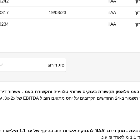
וך
ilAA
0242
וך
ilAA
19/03/23
0317
וך
ilAA
0234
ן תקשורת בעמ,יס שרותי טלוויזיה ותקשורת בעמ - אשרור דירוג 'ilAA', התחזית יצי
תחזית הד
 בהיקף של עד 1.1 מיליארד ₪ ע.נ.