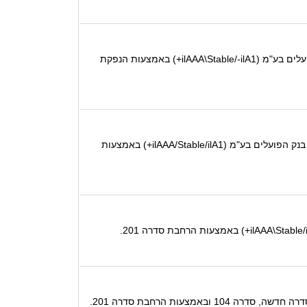
S&P מעלות מודיעה בזאת על מתן דירוג '-ilA1+' לניירות ערך מסחריים חדשים בהיקף של עד 1 מיליארד ₪ ע.נ. שינפיק בנק הפועלים בע"מ (ilAAA\Stable/-ilA1+) באמצעות הנפקת
בהמשך להודעותינו מיום 1 במרץ 2026 ומיום 9 במרץ 2026, S&P מעלות מודיעה בזאת כי הדירוג '-ilAAA' לאיגרות חוב שינפיק בנק הפועלים בע"מ (ilAAA/Stable/ilA1+) באמצעות