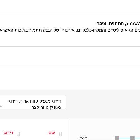
ליטיים והמקרו-כלכליים, איתנותו של הבנק תתמוך באיכות האשראי שלו ב-12‏-24 החודשים 
דירוג מנפיק טווח ארוך, דירוג
מנפיק טווח קצר
שם
דירוג
ilAAA