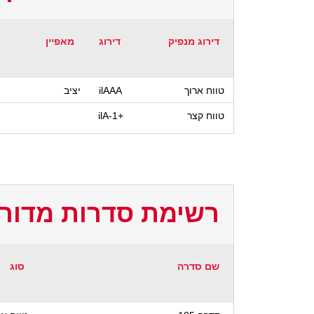
דירוג מנפיק
דירוג
מאפיין
טווח ארוך
ilAAA
יציב
טווח קצר
ilA-1+
רשימת סדרות מדורג
שם סדרה
סוג