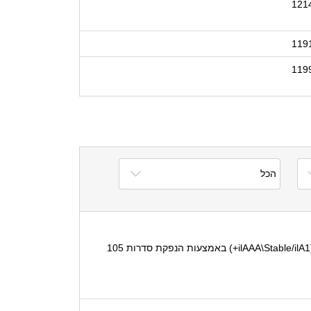
121
119
119
בהמשך להודעתנו מיום 25 במאי 2026, S&P מעלות מודיעה בזאת כי הדירוג '-ilAAA' לאיגרות חוב שינפיק בנק הפועלים בע"מ (ilAAA\Stable/ilA1+) באמצעות הנפקת סדרות 105