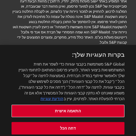
אחר המופיע באתר S&P מעלות (להלן, יחדיו, ה"תוכן") מהוות הבעת דעה
סובייקטיבית של S&P נכון למועד פרסומן, ואינן מהוות דבר שבעובדה, או
המלצה לרכוש, להחזיק או למכור ניירות ערך כלשהם, או לקבלת החלטה בעניין
ביצוע השקעות. S&P Maalot אינה נוטלת על עצמה כל מחויבות לעדכן את
התוכן לאחר פרסומו. אין להסתמך על התוכן בקבלת החלטות בנוגע
להשקעות.S&P Maalot אינה משמשת כ"מומחה" או כיועץ לעניין השקעות ו/או
ניירות ערך. S&P Maalot הוא שמה המסחרי של חברת אס אנד פי גלובל
רייטינגס מעלות בע"מ. האתר כולל מידע, מחקרים, ומוצרים המוצעים על ידי
קבוצת S&P גלובל.
הגבלת אחריות
|
תנאי שימוש
|
מדיניות פרטיות
|
הצהרת נגישות.
בקרות העוגיות שלך:
.Copyright 2016 S&P Maalot a subsidiary of S&P Global. All rights
reserved
S&P Global משתמשת בקבצי עוגיות כדי לשפר את חווית
המשתמש ואת ביצועי האתר, להציע פרסום המותאם לתחומי העניין
שלך ולאפשר שיתוף במדיה חברתית. באמצעות לחיצה על "קבל
רוצים להישאר מעודכנים?
הכל " ("קבל את כל קבצי העוגיות") הנך מסכים לשימוש שלנו
בקבצי עוגיות. לחיצה על "דחה הכל " ("דחה את כל קבצי העוגיות"),
משמע שאנחנו לא נתקין קבצי העוגיות על המכשירך אלא אם זה
התאמה אישית
הכרחי להפעלת האתר. לפרטים, עיין ב
הודעת עוגיות
התאמה אישית
עדכון תנאי השימוש:
תנאי השימוש באתר עודכנו. ניתן למצוא את התנאים המעודכנים בלינק הבא:
דחה הכל
תנאי השימוש החדשים
. בשימושך באתר לאחר מועד העדכון את/ה מאשר/ת
ומקבל את התנאים המעודכנים