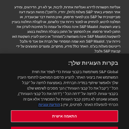
אנליזות הקשורות לדירוג ואנליזות אחרות, לרבות, אך לא רק, הדירוגים, ומידע
אחר המופיע באתר S&P מעלות (להלן, יחדיו, ה"תוכן") מהוות הבעת דעה
סובייקטיבית של S&P נכון למועד פרסומן, ואינן מהוות דבר שבעובדה, או
המלצה לרכוש, להחזיק או למכור ניירות ערך כלשהם, או לקבלת החלטה בעניין
ביצוע השקעות. S&P Maalot אינה נוטלת על עצמה כל מחויבות לעדכן את
התוכן לאחר פרסומו. אין להסתמך על התוכן בקבלת החלטות בנוגע
להשקעות.S&P Maalot אינה משמשת כ"מומחה" או כיועץ לעניין השקעות ו/או
ניירות ערך. S&P Maalot הוא שמה המסחרי של חברת אס אנד פי גלובל
רייטינגס מעלות בע"מ. האתר כולל מידע, מחקרים, ומוצרים המוצעים על ידי
קבוצת S&P גלובל.
הגבלת אחריות
|
תנאי שימוש
|
מדיניות פרטיות
|
הצהרת נגישות.
בקרות העוגיות שלך:
.Copyright 2016 S&P Maalot a subsidiary of S&P Global. All rights
reserved
S&P Global משתמשת בקבצי עוגיות כדי לשפר את חווית
המשתמש ואת ביצועי האתר, להציע פרסום המותאם לתחומי העניין
שלך ולאפשר שיתוף במדיה חברתית. באמצעות לחיצה על "קבל
רוצים להישאר מעודכנים?
הכל " ("קבל את כל קבצי העוגיות") הנך מסכים לשימוש שלנו
בקבצי עוגיות. לחיצה על "דחה הכל " ("דחה את כל קבצי העוגיות"),
משמע שאנחנו לא נתקין קבצי העוגיות על המכשירך אלא אם זה
התאמה אישית
הכרחי להפעלת האתר. לפרטים, עיין ב
הודעת עוגיות
התאמה אישית
עדכון תנאי השימוש:
תנאי השימוש באתר עודכנו. ניתן למצוא את התנאים המעודכנים בלינק הבא: