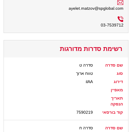
ayelet.matzov@spglobal.com
03-7539712
רשימת סדרות מדורגות
שם סדרה
סדרה ט
סוג
טווח ארוך
דירוג
ilAA
מאפיין
תאריך
הנפקה
קוד בורסאי
7590219
שם סדרה
סדרה ח