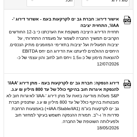
אישור דירוג: חברת גב ים לקרקעות בעמ - אשרור דירוג '-
ilAA', התחזית יציבה
תחזית הדירוג היציבה משקפת את הערכתנו כי ב-12 החודשים
הקרובים תמשיך החברה לשמור על מעמדה התחרותי, על
יציבות תפעולית ועל יציבות בתזרימי המזומנים מתיק הנכסים.
היחסים ההולמים לדעתנו את הדירוג הם יחס EBITDA
להוצאות מימון של כ-1.5x ויחס חוב לחוב והון עצמי של כ-
12/07/2026
דירוג הנפקה: חברת גב ים לקרקעות בעמ - מתן דירוג 'ilAA'
להנפקת איגרות חוב בהיקף כולל של עד 800 מיליון ₪ ע.נ.
S&P מעלות מודיעה בזאת על מתן דירוג '-ilAA' לאיגרות חוב לא
מובטחות בהיקף כולל של עד 800 מיליון ₪ ע.נ. שתנפיק חברת
גב ים לקרקעות בע"מ (ilAA /Stable/ilA1+) באמצעות הרחבת
סדרות ח' ו-י"ב. תמורת ההנפקה תשמש בעיקר למחזור חוב
ולפעילותה השוטפת של החברה.
18/05/2026