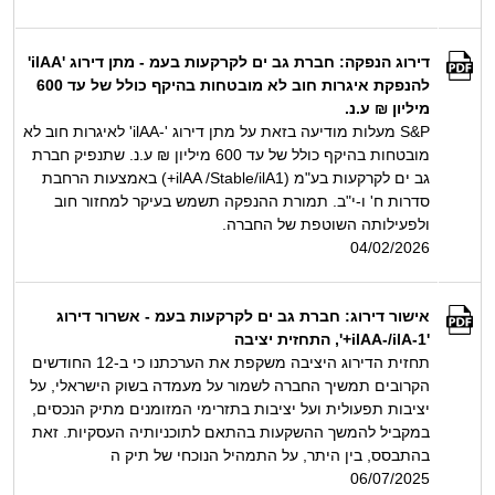
דירוג הנפקה: חברת גב ים לקרקעות בעמ - מתן דירוג 'ilAA'
להנפקת איגרות חוב לא מובטחות בהיקף כולל של עד 600
מיליון ₪ ע.נ.
S&P מעלות מודיעה בזאת על מתן דירוג '-ilAA' לאיגרות חוב לא
מובטחות בהיקף כולל של עד 600 מיליון ₪ ע.נ. שתנפיק חברת
גב ים לקרקעות בע"מ (ilAA /Stable/ilA1+) באמצעות הרחבת
סדרות ח' ו-י"ב. תמורת ההנפקה תשמש בעיקר למחזור חוב
ולפעילותה השוטפת של החברה.
04/02/2026
אישור דירוג: חברת גב ים לקרקעות בעמ - אשרור דירוג
'ilAA-/ilA-1+', התחזית יציבה
תחזית הדירוג היציבה משקפת את הערכתנו כי ב-12 החודשים
הקרובים תמשיך החברה לשמור על מעמדה בשוק הישראלי, על
יציבות תפעולית ועל יציבות בתזרימי המזומנים מתיק הנכסים,
במקביל להמשך ההשקעות בהתאם לתוכניותיה העסקיות. זאת
בהתבסס, בין היתר, על התמהיל הנוכחי של תיק ה
06/07/2025