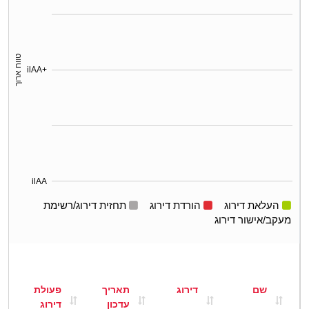
טווח ארוך
ilAA+
ilAA
העלאת דירוג
הורדת דירוג
תחזית דירוג/רשימת
מעקב/אישור דירוג
שם
דירוג
תאריך
פעולת
עדכון
דירוג