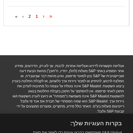
‹
«
»
›
2
1
אנליזות הקשורות לדירוג ואנליזות אחרות, לרבות, אך לא רק, הדירוגים, ומידע
אחר המופיע באתר S&P מעלות (להלן, יחדיו, ה"תוכן") מהוות הבעת דעה
סובייקטיבית של S&P נכון למועד פרסומן, ואינן מהוות דבר שבעובדה, או
המלצה לרכוש, להחזיק או למכור ניירות ערך כלשהם, או לקבלת החלטה בעניין
ביצוע השקעות. S&P Maalot אינה נוטלת על עצמה כל מחויבות לעדכן את
התוכן לאחר פרסומו. אין להסתמך על התוכן בקבלת החלטות בנוגע
להשקעות.S&P Maalot אינה משמשת כ"מומחה" או כיועץ לעניין השקעות ו/או
ניירות ערך. S&P Maalot הוא שמה המסחרי של חברת אס אנד פי גלובל
רייטינגס מעלות בע"מ. האתר כולל מידע, מחקרים, ומוצרים המוצעים על ידי
קבוצת S&P גלובל.
הגבלת אחריות
|
תנאי שימוש
|
מדיניות פרטיות
|
הצהרת נגישות.
בקרות העוגיות שלך:
.Copyright 2016 S&P Maalot a subsidiary of S&P Global. All rights
reserved
S&P Global משתמשת בקבצי עוגיות כדי לשפר את חווית