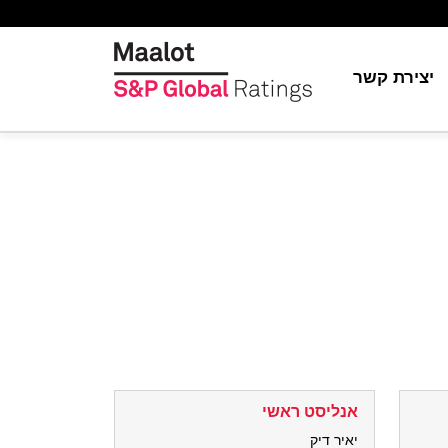
יצירת קשר
יה
ת
ור
S&P Globa
ה
אנליסט ראשי
יאיר דיק