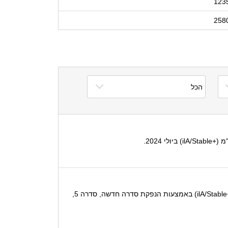
123
258
בהמשך להודעתנו מיום 12 בינואר 2026, S&P מעלות מודיעה בזאת כי הדירוג '+ilA' לאיגרות חוב שתנפיק תדיראן גרופ בע"מ (+ilA/Stable) באמצעות הנפקת סדרה חדשה, סדרה 5,