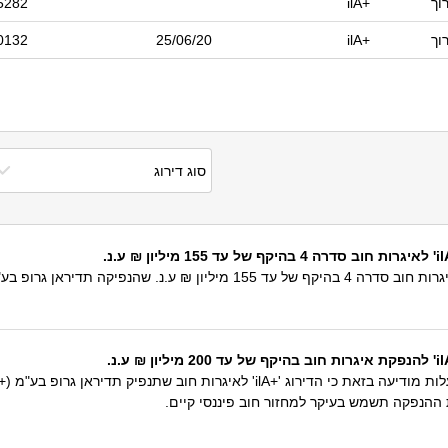
וך
ilA+
5282
וך
ilA+
25/06/20
0132