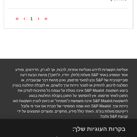
»
›
‹
«
1
אנליזות הקשורות לדירוג ואנליזות אחרות, לרבות, אך לא רק, הדירוגים, ומידע
אחר המופיע באתר S&P מעלות (להלן, יחדיו, ה"תוכן") מהוות הבעת דעה
סובייקטיבית של S&P נכון למועד פרסומן, ואינן מהוות דבר שבעובדה, או
המלצה לרכוש, להחזיק או למכור ניירות ערך כלשהם, או לקבלת החלטה בעניין
ביצוע השקעות. S&P Maalot אינה נוטלת על עצמה כל מחויבות לעדכן את
התוכן לאחר פרסומו. אין להסתמך על התוכן בקבלת החלטות בנוגע
להשקעות.S&P Maalot אינה משמשת כ"מומחה" או כיועץ לעניין השקעות ו/או
ניירות ערך. S&P Maalot הוא שמה המסחרי של חברת אס אנד פי גלובל
רייטינגס מעלות בע"מ. האתר כולל מידע, מחקרים, ומוצרים המוצעים על ידי
קבוצת S&P גלובל.
הגבלת אחריות
|
תנאי שימוש
|
מדיניות פרטיות
|
הצהרת נגישות.
בקרות העוגיות שלך:
.Copyright 2016 S&P Maalot a subsidiary of S&P Global. All rights
reserved