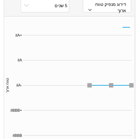
דירוג מנפיק טווח
ארוך
ilA+
ilA
טווח ארוך
ilA-
ilBBB+
ilBBB