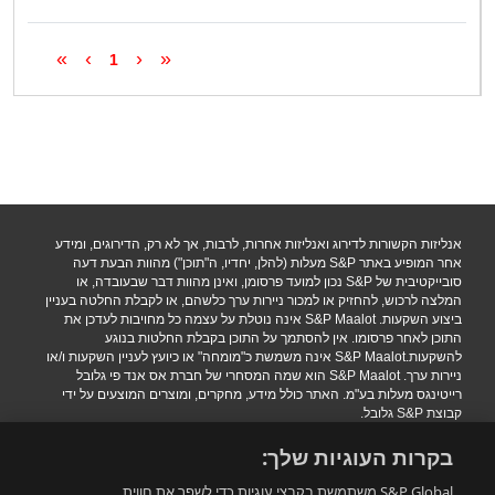
»
›
‹
«
1
אנליזות הקשורות לדירוג ואנליזות אחרות, לרבות, אך לא רק, הדירוגים, ומידע
אחר המופיע באתר S&P מעלות (להלן, יחדיו, ה"תוכן") מהוות הבעת דעה
סובייקטיבית של S&P נכון למועד פרסומן, ואינן מהוות דבר שבעובדה, או
המלצה לרכוש, להחזיק או למכור ניירות ערך כלשהם, או לקבלת החלטה בעניין
ביצוע השקעות. S&P Maalot אינה נוטלת על עצמה כל מחויבות לעדכן את
התוכן לאחר פרסומו. אין להסתמך על התוכן בקבלת החלטות בנוגע
להשקעות.S&P Maalot אינה משמשת כ"מומחה" או כיועץ לעניין השקעות ו/או
ניירות ערך. S&P Maalot הוא שמה המסחרי של חברת אס אנד פי גלובל
רייטינגס מעלות בע"מ. האתר כולל מידע, מחקרים, ומוצרים המוצעים על ידי
קבוצת S&P גלובל.
הגבלת אחריות
|
תנאי שימוש
|
מדיניות פרטיות
|
הצהרת נגישות.
בקרות העוגיות שלך:
.Copyright 2016 S&P Maalot a subsidiary of S&P Global. All rights
reserved
S&P Global משתמשת בקבצי עוגיות כדי לשפר את חווית