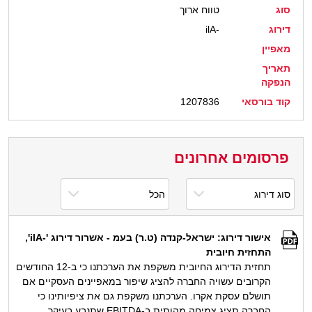
סוג
טווח ארוך
דירוג
ilA-
מאפיין
תאריך
הנפקה
קוד בורסאי
1207836
פרסומים אחרונים
אישור דירוג: ישראל-קנדה (ט.ר) בעמ - אשרור דירוג '-ilA',
התחזית חיובית
תחזית הדירוג החיובית משקפת את הערכתנו כי ב-12 החודשים
הקרובים עשויה החברה להציג שיפור במאפיינים העסקיים אם
תושלם עסקת אקרו. הערכתנו משקפת גם את ציפיותינו כי
החברה תציג צמיחה מהותית ב-EBITDA שתנבע בעיקר