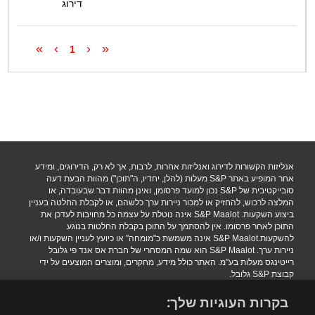
דירוג
»
›
‹
«
1
אנליזות הקשורות לדירוג ואנליזות אחרות, לרבות, אך לא רק, הדירוגים, ומידע
אחר המופיע באתר S&P מעלות (להלן, יחדיו, ה"תוכן") מהוות הבעת דעה
סובייקטיבית של S&P נכון למועד פרסומן, ואינן מהוות דבר שבעובדה, או
המלצה לרכוש, להחזיק או למכור ניירות ערך כלשהם, או לקבלת החלטה בעניין
ביצוע השקעות. S&P Maalot אינה נוטלת על עצמה כל מחויבות לעדכן את
התוכן לאחר פרסומו. אין להסתמך על התוכן בקבלת החלטות בנוגע
להשקעות.S&P Maalot אינה משמשת כ"מומחה" או כיועץ לעניין השקעות ו/או
ניירות ערך. S&P Maalot הוא שמה המסחרי של חברת אס אנד פי גלובל
רייטינגס מעלות בע"מ. האתר כולל מידע, מחקרים, ומוצרים המוצעים על ידי
קבוצת S&P גלובל.
הגבלת אחריות
|
תנאי שימוש
|
מדיניות פרטיות
|
הצהרת נגישות.
בקרות העוגיות שלך:
.Copyright 2016 S&P Maalot a subsidiary of S&P Global. All rights
reserved