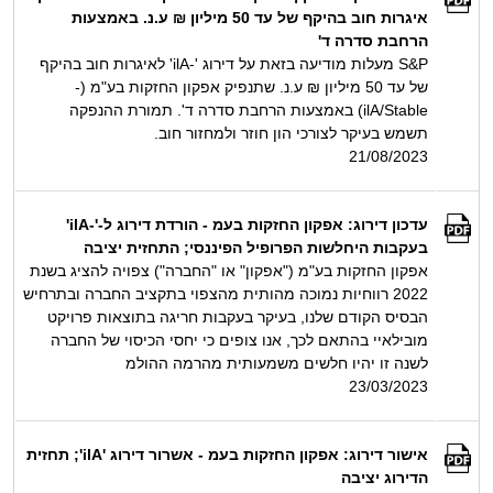
איגרות חוב בהיקף של עד 50 מיליון ₪ ע.נ. באמצעות
הרחבת סדרה ד'
S&P מעלות מודיעה בזאת על דירוג '-ilA' לאיגרות חוב בהיקף
של עד 50 מיליון ₪ ע.נ. שתנפיק אפקון החזקות בע"מ (-
ilA/Stable) באמצעות הרחבת סדרה ד'. תמורת ההנפקה
תשמש בעיקר לצורכי הון חוזר ולמחזור חוב.
21/08/2023
עדכון דירוג: אפקון החזקות בעמ - הורדת דירוג ל-'-ilA'
בעקבות היחלשות הפרופיל הפיננסי; התחזית יציבה
אפקון החזקות בע"מ ("אפקון" או "החברה") צפויה להציג בשנת
2022 רווחיות נמוכה מהותית מהצפוי בתקציב החברה ובתרחיש
הבסיס הקודם שלנו, בעיקר בעקבות חריגה בתוצאות פרויקט
מובילאיי בהתאם לכך, אנו צופים כי יחסי הכיסוי של החברה
לשנה זו יהיו חלשים משמעותית מהרמה ההולמ
23/03/2023
אישור דירוג: אפקון החזקות בעמ - אשרור דירוג 'ilA'; תחזית
הדירוג יציבה