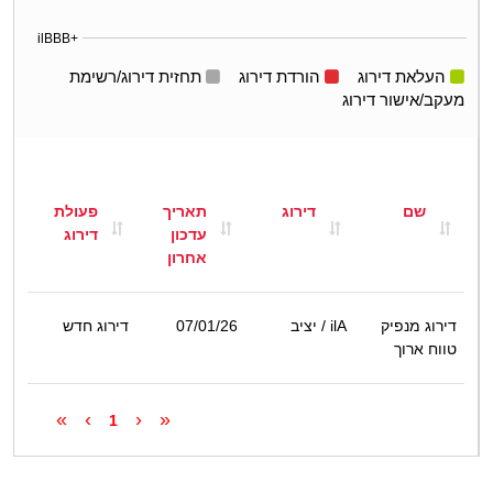
ilBBB+
העלאת דירוג
הורדת דירוג
תחזית דירוג/רשימת
מעקב/אישור דירוג
שם
דירוג
תאריך
פעולת
עדכון
דירוג
אחרון
דירוג מנפיק
ilA
/ יציב
07/01/26
דירוג חדש
טווח ארוך
»
›
‹
«
1