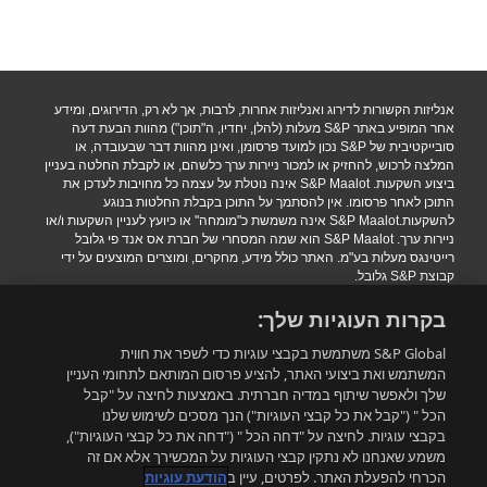
אנליזות הקשורות לדירוג ואנליזות אחרות, לרבות, אך לא רק, הדירוגים, ומידע
אחר המופיע באתר S&P מעלות (להלן, יחדיו, ה"תוכן") מהוות הבעת דעה
סובייקטיבית של S&P נכון למועד פרסומן, ואינן מהוות דבר שבעובדה, או
המלצה לרכוש, להחזיק או למכור ניירות ערך כלשהם, או לקבלת החלטה בעניין
ביצוע השקעות. S&P Maalot אינה נוטלת על עצמה כל מחויבות לעדכן את
התוכן לאחר פרסומו. אין להסתמך על התוכן בקבלת החלטות בנוגע
להשקעות.S&P Maalot אינה משמשת כ"מומחה" או כיועץ לעניין השקעות ו/או
ניירות ערך. S&P Maalot הוא שמה המסחרי של חברת אס אנד פי גלובל
רייטינגס מעלות בע"מ. האתר כולל מידע, מחקרים, ומוצרים המוצעים על ידי
קבוצת S&P גלובל.
הגבלת אחריות
|
תנאי שימוש
|
מדיניות פרטיות
|
הצהרת נגישות.
בקרות העוגיות שלך:
.Copyright 2016 S&P Maalot a subsidiary of S&P Global. All rights
reserved
S&P Global משתמשת בקבצי עוגיות כדי לשפר את חווית
המשתמש ואת ביצועי האתר, להציע פרסום המותאם לתחומי העניין
שלך ולאפשר שיתוף במדיה חברתית. באמצעות לחיצה על "קבל
רוצים להישאר מעודכנים?
הכל " ("קבל את כל קבצי העוגיות") הנך מסכים לשימוש שלנו
בקבצי עוגיות. לחיצה על "דחה הכל " ("דחה את כל קבצי העוגיות"),
משמע שאנחנו לא נתקין קבצי העוגיות על המכשירך אלא אם זה
התאמה אישית
הכרחי להפעלת האתר. לפרטים, עיין ב
הודעת עוגיות