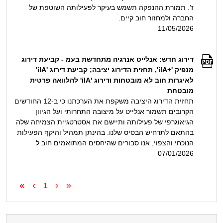
ז'. תמורת ההנפקה תשמש בעיקר לפעילותה השוטפת של
החברה ולמחזור חוב קיים.
11/05/2026
דירוג חדש: אנלייט אנרגיה מתחדשת בעמ - קביעת דירוג
מנפיק '+ilA', תחזית הדירוג יציבה; קביעת דירוג 'ilA'
לאיגרות חוב לא מובטחות ודירוג 'ilA' להלוואה פרטית
מובטחת
תחזית הדירוג היציבה משקפת את הערכתנו כי ב-12 החודשים
הקרובים תשמור אנלייט על מיצובה התחרותי ועל הגיוון
הגיאוגרפי של פעילותה ותיישם את אסטרטגיית הצמיחה שלה
בהתאם לתרחיש הבסיס שלנו. בהינתן תמהיל והיקף הפעילות
הנוכחי והצפוי, אנו סבורים שהיחסים המתואמים חוב ל
07/01/2026
»
›
‹
«
1