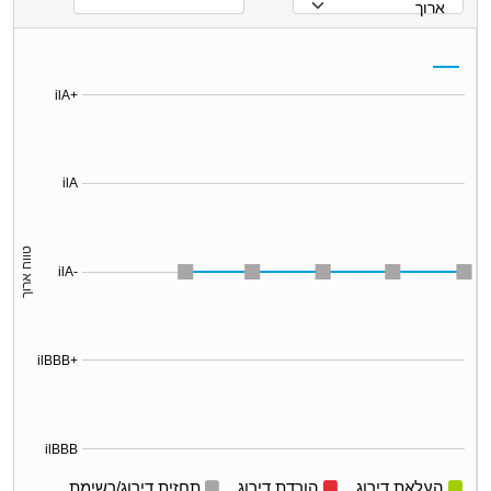
ארוך
ilA+
ilA
טווח ארוך
ilA-
ilBBB+
ilBBB
העלאת דירוג
הורדת דירוג
תחזית דירוג/רשימת