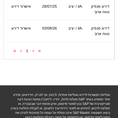
דירוג מנפיק
ilA-
/ יציב
28/07/25
אישרור דירוג
טווח ארוך
דירוג מנפיק
ilA-
/ יציב
03/08/26
אישרור דירוג
טווח ארוך
»
›
‹
«
1
אנליזות הקשורות לדירוג ואנליזות אחרות, לרבות, אך לא רק, הדירוגים, ומידע
אחר המופיע באתר S&P מעלות (להלן, יחדיו, ה"תוכן") מהוות הבעת דעה
סובייקטיבית של S&P נכון למועד פרסומן, ואינן מהוות דבר שבעובדה, או
המלצה לרכוש, להחזיק או למכור ניירות ערך כלשהם, או לקבלת החלטה בעניין
ביצוע השקעות. S&P Maalot אינה נוטלת על עצמה כל מחויבות לעדכן את
התוכן לאחר פרסומו. אין להסתמך על התוכן בקבלת החלטות בנוגע