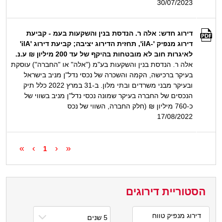
30/07/2023
דירוג חדש: אלה ר. הנדסת בנין והשקעות בעמ - קביעת
דירוג מנפיק '-ilA', תחזית הדירוג יציבה; קביעת דירוג 'ilA'
לאיגרות חוב לא מובטחות בהיקף של עד 200 מיליון ₪ ע.נ.
אלה ר. הנדסת בנין והשקעות בע"מ ("אלה" או "החברה") עוסקת
בעיקר ברכישה, הקמה והשכרה של נכסי נדל"ן מניב בישראל
ובעיקר מבני משרדים ובתי מלון. ב-31 במרץ 2022 כלל תיק
הנכסים של החברה בעיקר שמונה נכסי נדל"ן מניב בשווי של
כ-760 מיליון ₪ (חלק החברה, השווי של נכס
17/08/2022
»
›
‹
«
1
הסטוריית דירוגים
דירוג מנפיק טווח