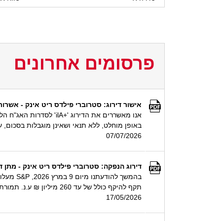
פרסומים אחרונים
אישור דירוג: סטרוברי פילדס ריט אינק - אשרור דירוג '+ilA' לאיגרות חוב מגובות בערבות של סטרוברי
אנו מאשררים את הדירוג
באופן מוחלט, ללא תנאי ושאינן מוגבלות בסכום, על 
07/07/2026
דירוג הנפקה: סטרוברי פילדס ריט אינק - מתן דירוג '+ilA' לאיגרות חוב בהיקף של עד 260 מיליון ₪ ע.נ. מגובות בערבות של סטרוברי
תקף להיקף כולל של עד 260 מיליון ₪ ע.נ. תמורת ההנפקה תשמש בעיקר למחזור חוב פיננסי קיים.
17/05/2026