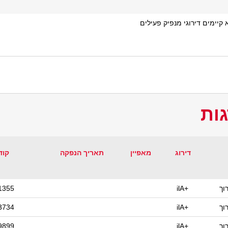
 קיימים דירוגי מנפיק פעילים
ות
דירוג
מאפיין
תאריך הנפקה
קוד
וך
ilA+
1355
וך
ilA+
3734
וך
ilA+
9899