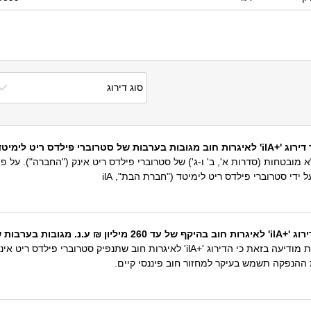
 פילדס ריט לימיטד
 '+ilA' לסדרות האג"ח הלא מובטחות (סדרות א', ב' ו-ג') של סטרוברי פילדס ריט אינק ("הח
ידי סטרוברי פילדס ריט לימיטד ("חברת הבת", ilA
 פילדס ריט לימיטד
בהמשך להודעתנו מיום 9 במרץ 2026, S&P מעלות מודיעה בזאת כי הדירוג '+ilA' ל