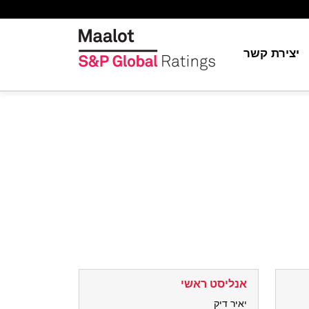
יצירת קשר
יה
ת
ור
S&P Globa
ה
אנליסט ראשי
יאיר דיק