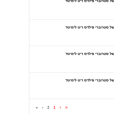
‹
«
»
›
2
1