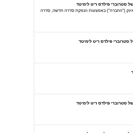
200 מיליון ₪ ע.נ. שתנפיק סטרוברי פילדס ריט אינק ("החברה") באמצעות הנפקת סדרה חדשה, סדרה