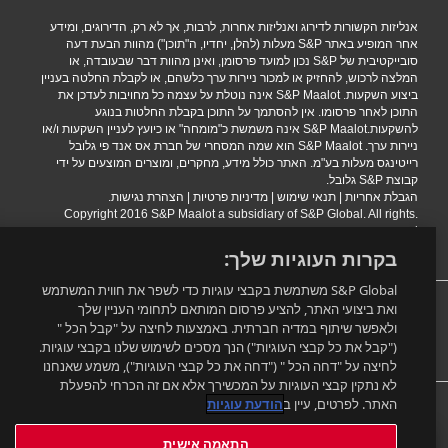
אנליזות הקשורות לדירוג ואנליזות אחרות, לרבות, אך לא רק, הדירוגים, ומידע
אחר המופיע באתר S&P מעלות (להלן, יחדיו, ה"תוכן") מהוות הבעת דעה
סובייקטיבית של S&P נכון למועד פרסומן, ואינן מהוות דבר שבעובדה, או
המלצה לרכוש, להחזיק או למכור ניירות ערך כלשהם, או לקבלת החלטה בעניין
ביצוע השקעות. S&P Maalot אינה נוטלת על עצמה כל מחויבות לעדכן את
התוכן לאחר פרסומו. אין להסתמך על התוכן בקבלת החלטות בנוגע
להשקעות.S&P Maalot אינה משמשת כ"מומחה" או כיועץ לעניין השקעות ו/או
ניירות ערך. S&P Maalot הוא שמה המסחרי של חברת אס אנד פי גלובל
רייטינגס מעלות בע"מ. האתר כולל מידע, מחקרים, ומוצרים המוצעים על ידי
קבוצת S&P גלובל.
הגבלת אחריות
|
תנאי שימוש
|
מדיניות פרטיות
|
הצהרת נגישות.
.Copyright 2016 S&P Maalot a subsidiary of S&P Global. All rights
reserved
בקרות העוגיות שלך:
S&P Global משתמשת בקבצי עוגיות כדי לשפר את חווית המשתמש
רוצים להישאר מעודכנים?
ואת ביצועי האתר, להציע פרסום המותאם לתחומי העניין שלך
ולאפשר שיתוף במדיה חברתית. באמצעות לחיצה על "קבל הכל "
("קבל את כל קבצי העוגיות") הנך מסכים לשימוש שלנו בקבצי עוגיות.
התאמה אישית
לחיצה על "דחה הכל " ("דחה את כל קבצי העוגיות"), משמע שאנחנו
לא נתקין קבצי העוגיות על המכשירך אלא אם זה הכרחי להפעלת
האתר. לפרטים, עיין ב
הודעת עוגיות
התאמה אישית