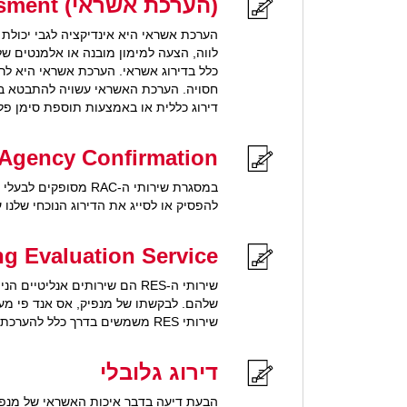
(הערכת אשראי) Credit Assessment
הערכת אשראי היא אינדיקציה לגבי יכולת
לווה, הצעה למימון מובנה או אלמנטים ש
כלל בדירוג אשראי. הערכת אשראי היא לרו
דירוג כללית או באמצעות תוספת סימן פלוס
RAC - Rating Agency Confirmation 
במסגרת שירותי ה-RAC
להפסיק או לסייג את הדירוג הנוכחי שלנו
RES - Rating Evaluation Service (השפעת מהל
שירותי ה-RES הם שירותים אנ
שלהם. לבקשתו של מנפיק, אס אנד פי מעל
שירותי RES משמשים בדרך כלל להערכת ההשפעה של ארגון מחדש, רכישות, פיצולים, או שינויים מהותיים במבנה החוב או במבנה ההון.
דירוג גלובלי
הבעת דיעה בדבר איכות האשראי של מנפיק