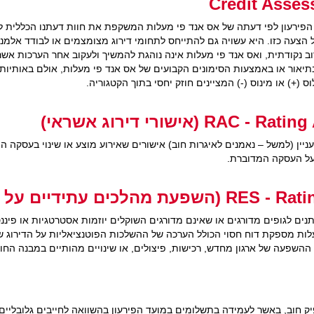
 הפירעון לפי דעתה של אס אנד פי מעלות המשקפת את חוות דעתנו הכללית לג
ל הצעה כזו. היא עשויה גם להתייחס לתחומי דירוג מצומצמים או לבודד אלמ
ב נקודתית, ואס אנד פי מעלות אינה נוהגת להמשיך ולעקוב אחר הערכות אשרא
 (+) או מינוס (-) המציינים חוזק יחסי בתוך הקטגוריה.
(אישורי דירוג אשראי)
 מסופקים לבעלי עניין (למשל – נאמנים לאיגרות חוב) אישורים שאירוע מוצע או שינוי בעס
 על העסקה המדוברת.
כים עתידיים על הדירוג)
ליטיים הניתנים לגופים מדורגים או שאינם מדורגים השוקלים יוזמות אסטרטגיות או 
ות מספקת דוח חסוי הכולל הערכה של ההשלכות הפוטנציאליות על הדירוג ש
 חוב, באשר לעמידה בתשלומים במועד הפירעון בהשוואה לחייבים גלובליים א