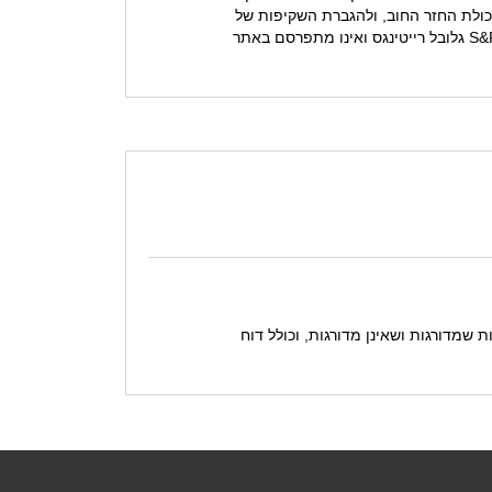
יכולת החזר החוב, ולהגברת השקיפות של
התאגיד. הדירוג הגלובלי ניתן בסולם הדירוג הבינלאומי של S&P Global Ratings . דירוג גלובלי - הדירוג מבוצע על ידי S&P גלובל רייטינגס ואינו מתפרסם באתר
ת שמדורגות ושאינן מדורגות, וכולל דוח