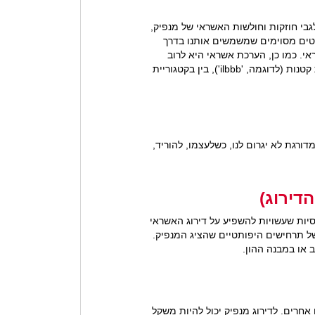
בי חוזקות וחולשות האשראי של מנפיק,
נטים מסוימים שמשמשים אותנו בדרך
י. כמו כן, הערכת אשראי היא לרוב
חסויה. הערכת האשראי עשויה להתבטא בתיאור או באמצעות הסימונים הקבועים של אס אנד פי מעלות, אולם באותיות קטנות (לדוגמה, 'ilbbb'), בין בקטגוריית
קה המדורגת לא יגרום לנו, כשלעצמו, להוריד,
פיננסיות שעשויות להשפיע על דירוג האשראי
ל תרחישים היפותטיים שהציג המנפיק.
חרים. לדירוג מנפיק יכול להיות משקל